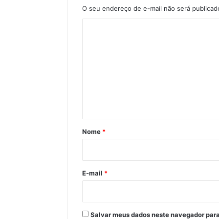
O seu endereço de e-mail não será publicad
C
o
m
e
n
t
á
r
Nome
*
i
o
*
E-mail
*
Salvar meus dados neste navegador para