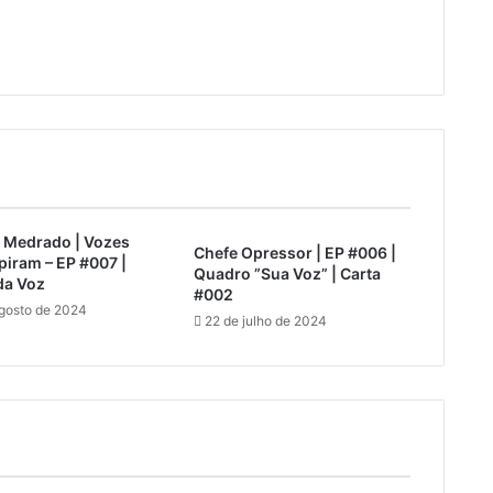
a Medrado | Vozes
Chefe Opressor | EP #006 |
piram – EP #007 |
Quadro ”Sua Voz” | Carta
da Voz
#002
agosto de 2024
22 de julho de 2024