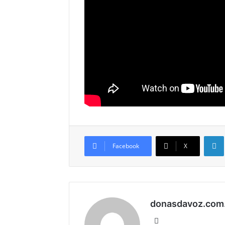
Li
Facebook
X
donasdavoz.com
We