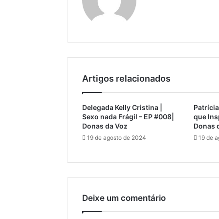
bsi
te
Artigos relacionados
Delegada Kelly Cristina |
Patríci
Sexo nada Frágil – EP #008|
que Ins
Donas da Voz
Donas 
19 de agosto de 2024
19 de 
Deixe um comentário