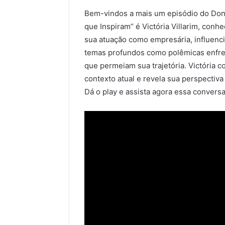
d
Bem-vindos a mais um episódio do Dona
e
que Inspiram’’ é Victória Villarim, co
u
sua atuação como empresária, influenci
m
temas profundos como polêmicas enfren
e
que permeiam sua trajetória. Victória c
-
contexto atual e revela sua perspecti
m
Dá o play e assista agora essa convers
a
i
l