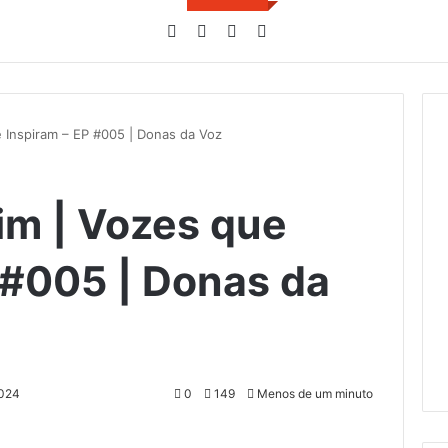
Facebook
YouTube
Instagram
TikTok
ue Inspiram – EP #005 | Donas da Voz
rim | Vozes que
 #005 | Donas da
2024
0
149
Menos de um minuto