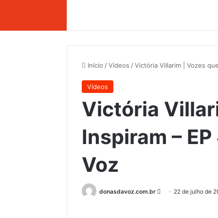
Início
/
Vídeos
/
Victória Villarim | Vozes q
Vídeos
Victória Villa
Inspiram – EP
Voz
donasdavoz.com.br
M
22 de julho de 
a
n