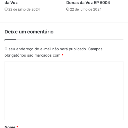
da Voz
Donas da Voz EP #004
22 de julho de 2024
22 de julho de 2024
Deixe um comentário
O seu endereço de e-mail não será publicado.
Campos
obrigatórios são marcados com
*
C
o
m
e
n
t
á
r
Nome
*