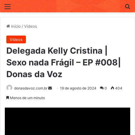
Menu
P
Início
/
Vídeos
Vídeos
Delegada Kelly Cristina |
Sexo nada Frágil – EP #008|
Donas da Voz
donasdavoz.com.br
M
19 de agosto de 2024
0
404
a
Menos de um minuto
n
d
e
u
m