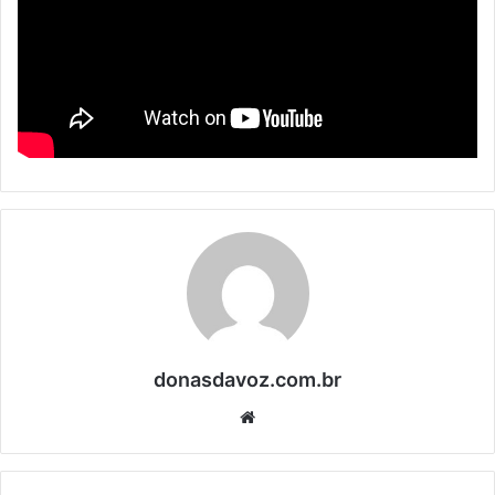
e
-
m
a
i
l
donasdavoz.com.br
We
bsi
te