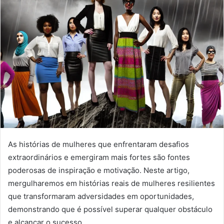
e
u
m
e
-
m
a
i
l
As histórias de mulheres que enfrentaram desafios
extraordinários e emergiram mais fortes são fontes
poderosas de inspiração e motivação. Neste artigo,
mergulharemos em histórias reais de mulheres resilientes
que transformaram adversidades em oportunidades,
demonstrando que é possível superar qualquer obstáculo
e alcançar o sucesso.