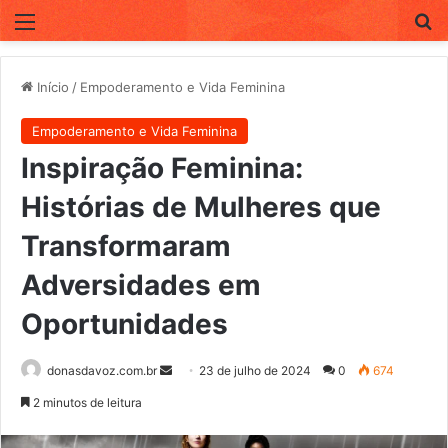
Menu
P
Início
/
Empoderamento e Vida Feminina
Empoderamento e Vida Feminina
Inspiração Feminina:
Histórias de Mulheres que
Transformaram
Adversidades em
Oportunidades
donasdavoz.com.br
M
23 de julho de 2024
0
674
a
2 minutos de leitura
n
d