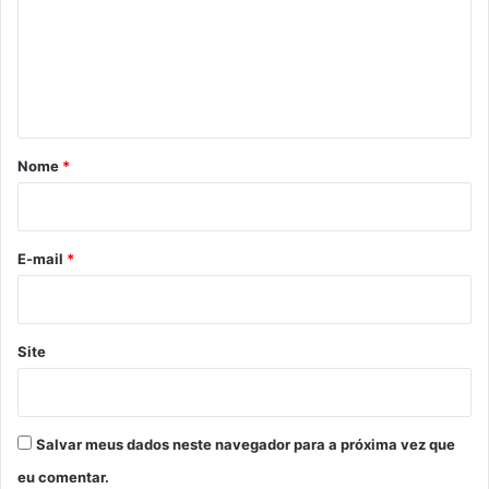
e
n
t
á
r
Nome
*
i
o
*
E-mail
*
Site
Salvar meus dados neste navegador para a próxima vez que
eu comentar.